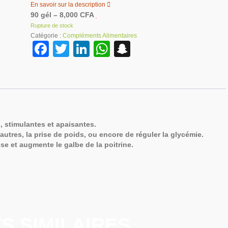
En savoir sur la description
90 gél – 8,000 CFA
Rupture de stock
Catégorie :
Compléments Alimentaires
F
T
Li
W
S
a
wi
n
h
n
c
tt
k
at
a
e
er
e
s
p
b
dI
A
c
 stimulantes et apaisantes.
o
n
p
h
e autres, la prise de poids, ou encore de réguler la glycémie.
o
p
at
sse et augmente le galbe de la poitrine.
k
S SIMILAIRES