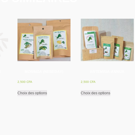
E
MORINGA (NEBEDAY)
ARTEMISIA-ANNUA
2,500
CFA
2,500
CFA
Ce
Ce
Choix des options
Choix des options
produit
produit
a
a
plusieurs
plusieurs
variations.
variations.
Les
Les
options
options
peuvent
peuvent