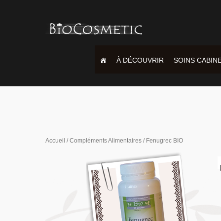
À DÉCOUVRIR
SOINS CABIN
Accueil
/
Compléments Alimentaires
/ Fenugrec BIO